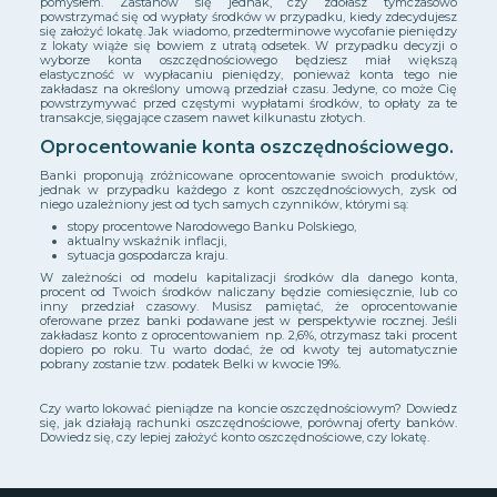
pomysłem. Zastanów się jednak, czy zdołasz tymczasowo
powstrzymać się od wypłaty środków w przypadku, kiedy zdecydujesz
się założyć lokatę. Jak wiadomo, przedterminowe wycofanie pieniędzy
z lokaty wiąże się bowiem z utratą odsetek. W przypadku decyzji o
wyborze konta oszczędnościowego będziesz miał większą
elastyczność w wypłacaniu pieniędzy, ponieważ konta tego nie
zakładasz na określony umową przedział czasu. Jedyne, co może Cię
powstrzymywać przed częstymi wypłatami środków, to opłaty za te
transakcje, sięgające czasem nawet kilkunastu złotych.
Oprocentowanie konta oszczędnościowego.
Banki proponują zróżnicowane oprocentowanie swoich produktów,
jednak w przypadku każdego z kont oszczędnościowych, zysk od
niego uzależniony jest od tych samych czynników, którymi są:
stopy procentowe Narodowego Banku Polskiego,
aktualny wskaźnik inflacji,
sytuacja gospodarcza kraju.
W zależności od modelu kapitalizacji środków dla danego konta,
procent od Twoich środków naliczany będzie comiesięcznie, lub co
inny przedział czasowy. Musisz pamiętać, że oprocentowanie
oferowane przez banki podawane jest w perspektywie rocznej. Jeśli
zakładasz konto z oprocentowaniem np. 2,6%, otrzymasz taki procent
dopiero po roku. Tu warto dodać, że od kwoty tej automatycznie
pobrany zostanie tzw. podatek Belki w kwocie 19%.
Czy warto lokować pieniądze na koncie oszczędnościowym? Dowiedz
się, jak działają rachunki oszczędnościowe, porównaj oferty banków.
Dowiedz się, czy lepiej założyć konto oszczędnościowe, czy lokatę.