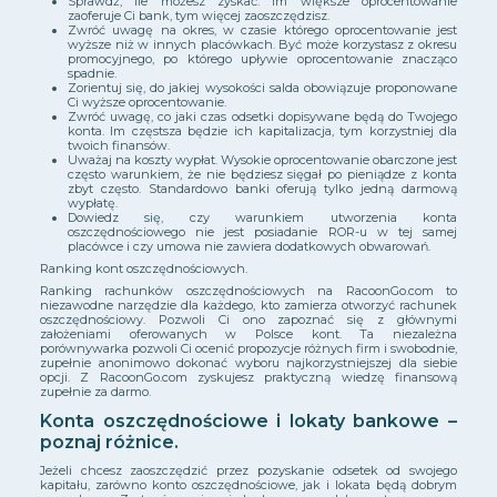
Sprawdź, ile możesz zyskać. Im większe oprocentowanie
zaoferuje Ci bank, tym więcej zaoszczędzisz.
Zwróć uwagę na okres, w czasie którego oprocentowanie jest
wyższe niż w innych placówkach. Być może korzystasz z okresu
promocyjnego, po którego upływie oprocentowanie znacząco
spadnie.
Zorientuj się, do jakiej wysokości salda obowiązuje proponowane
Ci wyższe oprocentowanie.
Zwróć uwagę, co jaki czas odsetki dopisywane będą do Twojego
konta. Im częstsza będzie ich kapitalizacja, tym korzystniej dla
twoich finansów.
Uważaj na koszty wypłat. Wysokie oprocentowanie obarczone jest
często warunkiem, że nie będziesz sięgał po pieniądze z konta
zbyt często. Standardowo banki oferują tylko jedną darmową
wypłatę.
Dowiedz się, czy warunkiem utworzenia konta
oszczędnościowego nie jest posiadanie ROR-u w tej samej
placówce i czy umowa nie zawiera dodatkowych obwarowań.
Ranking kont oszczędnościowych.
Ranking rachunków oszczędnościowych na RacoonGo.com to
niezawodne narzędzie dla każdego, kto zamierza otworzyć rachunek
oszczędnościowy. Pozwoli Ci ono zapoznać się z głównymi
założeniami oferowanych w Polsce kont. Ta niezależna
porównywarka pozwoli Ci ocenić propozycje różnych firm i swobodnie,
zupełnie anonimowo dokonać wyboru najkorzystniejszej dla siebie
opcji. Z RacoonGo.com zyskujesz praktyczną wiedzę finansową
zupełnie za darmo.
Konta oszczędnościowe i lokaty bankowe –
poznaj różnice.
Jeżeli chcesz zaoszczędzić przez pozyskanie odsetek od swojego
kapitału, zarówno konto oszczędnościowe, jak i lokata będą dobrym