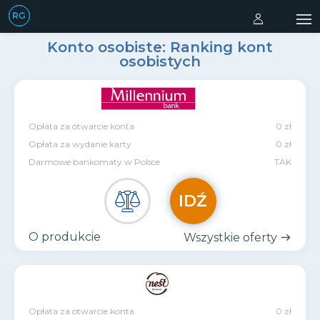
Konto osobiste: Ranking kont
osobistych
Opłata za otwarcie konta
0 zł
Opłata za wydanie karty
0 zł
Darmowe bankomaty w Polsce
TAK
IDŹ
O produkcie
Wszystkie oferty
Opłata za otwarcie konta
0 zł