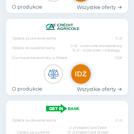
O produkcie
Wszystkie oferty
Opłata za otwarcie konta
0 zł
0 zł - wizerunek standardowy
Opłata za wydanie karty
15 zł - wizerunek z katalogu
Darmowe bankomaty w Polsce
TAK
IDŹ
O produkcie
Wszystkie oferty
Opłata za otwarcie konta
0 zł
0 zł MasterCard Debit
Opłata za wydanie
10 zł MasterCard Sticker