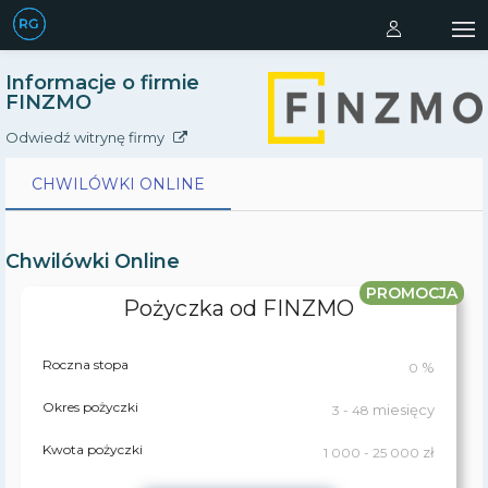
Informacje o firmie
FINZMO
Odwiedź witrynę firmy
CHWILÓWKI ONLINE
CHWILÓWKI ONLINE
Chwilówki Online
PROMOCJA
TOP
Pożyczka od FINZMO
Roczna stopa
%
0
Okres pożyczki
miesięcy
3 - 48
Kwota pożyczki
zł
1 000 - 25 000