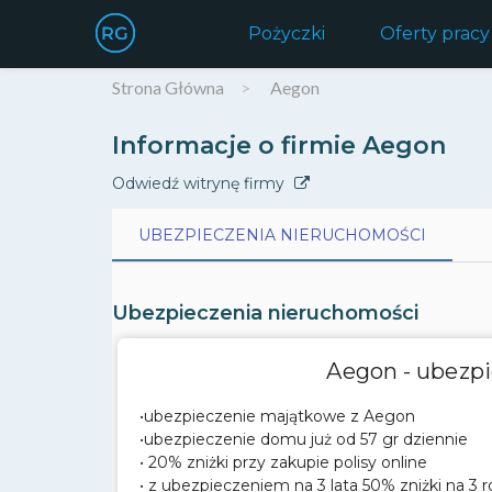
Pożyczki
Oferty pracy
Strona Główna
Aegon
Informacje o firmie Aegon
Odwiedź witrynę firmy
UBEZPIECZENIA NIERUCHOMOŚCI
UBEZPIECZENIA NIERUCHOMOŚCI
Ubezpieczenia nieruchomości
Aegon - ubezp
•ubezpieczenie majątkowe z Aegon
•ubezpieczenie domu już od 57 gr dziennie
• 20% zniżki przy zakupie polisy online
• z ubezpieczeniem na 3 lata 50% zniżki na 3 r