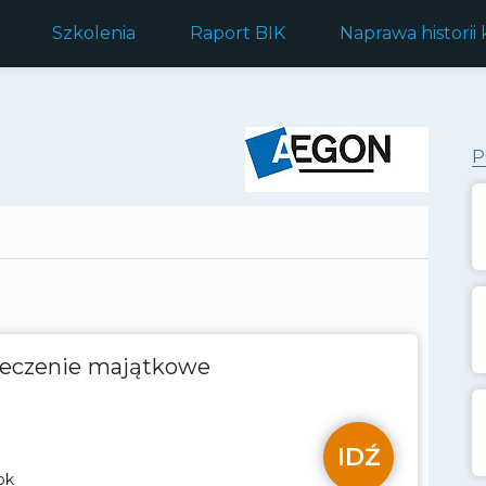
Szkolenia
Raport BIK
Naprawa historii
P
ieczenie majątkowe
IDŹ
ok