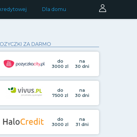
 kredytowej
Dla domu
OZYCZKI ZA DARMO
do
na
3000 zl
30 dni
do
na
7500 zl
30 dni
do
na
3000 zl
31 dni