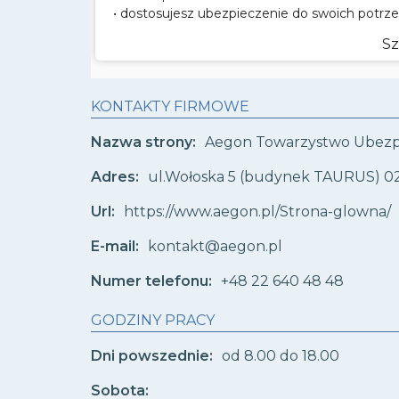
• dostosujesz ubezpieczenie do swoich potrz
Sz
KONTAKTY FIRMOWE
Nazwa strony:
Aegon Towarzystwo Ubezpi
Adres:
ul.Wołoska 5 (budynek TAURUS) 0
Url:
https://www.aegon.pl/Strona-glowna/
E-mail:
kontakt@aegon.pl
Numer telefonu:
+48 22 640 48 48
GODZINY PRACY
Dni powszednie:
od 8.00 do 18.00
Sobota: